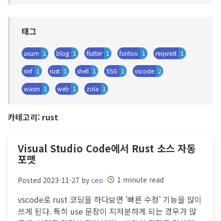
태그
axum
1
blog
1
flutter
1
funtoo
1
reqwest
1
rinf
1
rust
1
shell
1
SSG
1
vscode
2
wasm
1
web
1
zola
1
카테고리: rust
Visual Studio Code에서 Rust 소스 자동
포맷
1 minute read
Posted 2023-11-27 by
ceo
vscode로 rust 코딩을 하다보면 '빠른 수정' 기능을 많이
쓰게 된다. 특히 use 문장이 지저분하게 되는 경우가 많